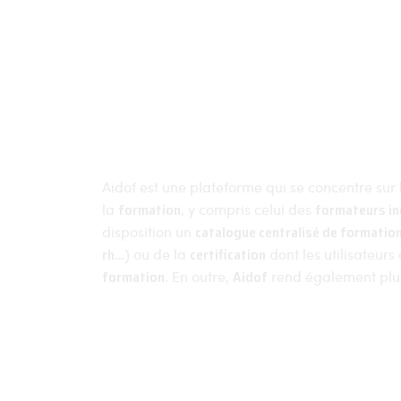
À propos
Actualités
Conditions générales
Conditions général
Contactez-nous
Aidof est une plateforme qui se concentre sur
la
formation
, y compris celui des
formateurs i
disposition un
catalogue centralisé de formatio
rh
…) ou de la
certification
dont les utilisateurs
formation
. En outre,
Aidof
rend également plus
Aidof © 