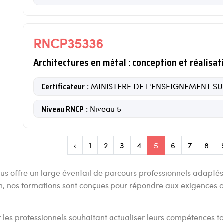
RNCP35336
Architectures en métal : conception et réalisat
Certificateur
: MINISTERE DE L'ENSEIGNEMENT S
Niveau RNCP
: Niveau 5
‹
1
2
3
4
5
6
7
8
us offre un large éventail de parcours professionnels adapté
on, nos formations sont conçues pour répondre aux exigences
 les professionnels souhaitant actualiser leurs compétences tou