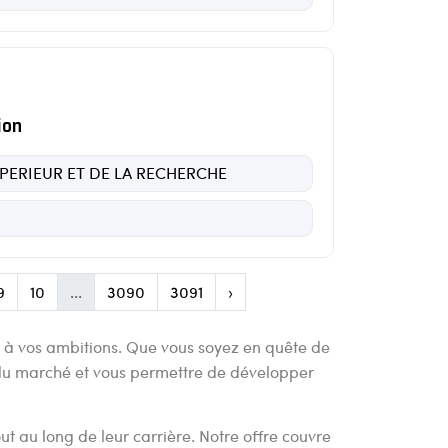
ion
UPERIEUR ET DE LA RECHERCHE
9
10
...
3090
3091
›
s à vos ambitions. Que vous soyez en quête de
 du marché et vous permettre de développer
t au long de leur carrière. Notre offre couvre