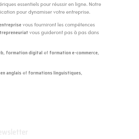
ériques essentiels pour réussir en ligne. Notre
cation pour dynamiser votre entreprise.
entreprise
vous fourniront les compétences
trepreneuriat
vous guideront pas à pas dans
eb
,
formation digital
et
formation e-commerce
,
en anglais
et
formations linguistiques
,
ewsletter