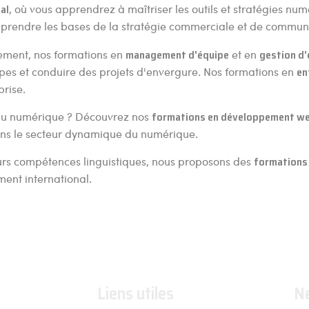
al
, où vous apprendrez à maîtriser les outils et stratégies num
rendre les bases de la stratégie commerciale et de communi
ement, nos formations en
management d'équipe
et en
gestion d'
pes et conduire des projets d'envergure. Nos formations en
en
prise.
s du numérique ? Découvrez nos
formations en développement w
dans le secteur dynamique du numérique.
leurs compétences linguistiques, nous proposons des
formations 
ment international.
Liens utiles
N