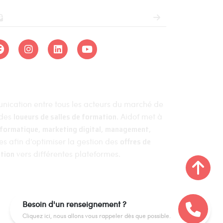
munication entre tous les acteurs du marché de
 des
loueurs de salles de formation
. Aidof met à
nformatique
,
marketing digital
,
management
,
ces afin d’optimiser la gestion des
offres de
tion
vers différentes plateformes.
an du site
Besoin d'un renseignement ?
Cliquez ici, nous allons vous rappeler dès que possible.