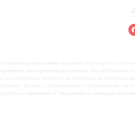
Formations
Organismes de formations
 d'utilisation
Organismes certificateurs
es de ventes
Formateurs
 la
formation professionnelle
et
continue
. Elle simplifie la com
ndépendants
, des
organismes de formation
, des
certificateurs
et
ns
, ce qui facilite la recherche de
formateurs
, de
formations
(
i
 ont besoin. De plus, la plateforme met à disposition des servi
 pratique l'
importation
et l'
exportation
de
catalogues de forma
2023
Mentions légales
Politique de confidentialité
Pl
Linra Digital - Créateur de solutions numériques en Alsace.