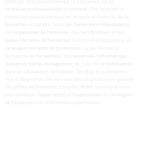
Aidof est une plateforme qui se concentre sur la
formation professionnelle
et
continue
. Elle simplifie la
communication entre tous les acteurs du marché de la
formation
, y compris celui des
formateurs indépendants
,
des
organismes de formation
, des
certificateurs
et des
loueurs de salles de formation
. Aidof met à disposition un
catalogue centralisé de formations
, ce qui facilite la
recherche de
formateurs
, de
formations
(
informatique
,
marketing digital
,
management
,
rh
…) ou de la
certification
dont les utilisateurs ont besoin. De plus, la plateforme
met à disposition des services afin d’optimiser la gestion
des
offres de formation
. En outre,
Aidof
rend également
plus pratique l'
importation
et l'
exportation
de
catalogues
de formation
vers différentes plateformes.
Aidof © 2023
Mentions légales