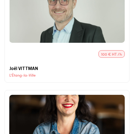
100 € HT /h
Joël VITTMAN
L'Étang-la-Ville