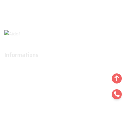
Informations
À propos
Actualités
Conditions générales d'utilisation
Conditions générales de ventes
Contactez-nous
Liens utiles