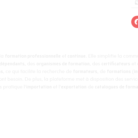
Formations
Organismes de formations
 d'utilisation
Organismes certificateurs
es de ventes
Formateurs
 la
formation professionnelle
et
continue
. Elle simplifie la com
ndépendants
, des
organismes de formation
, des
certificateurs
et
ns
, ce qui facilite la recherche de
formateurs
, de
formations
(
i
 ont besoin. De plus, la plateforme met à disposition des servi
 pratique l'
importation
et l'
exportation
de
catalogues de forma
2023
Mentions légales
Politique de confidentialité
Pl
Linra Digital - Créateur de solutions numériques en Alsace.