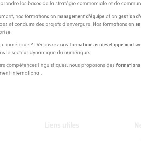
rendre les bases de la stratégie commerciale et de communi
ement, nos formations en
management d'équipe
et en
gestion d'
pes et conduire des projets d'envergure. Nos formations en
en
prise.
s du numérique ? Découvrez nos
formations en développement w
dans le secteur dynamique du numérique.
leurs compétences linguistiques, nous proposons des
formations 
ment international.
Liens utiles
N