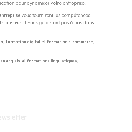
cation pour dynamiser votre entreprise.
entreprise
vous fourniront les compétences
trepreneuriat
vous guideront pas à pas dans
eb
,
formation digital
et
formation e-commerce
,
en anglais
et
formations linguistiques
,
ewsletter