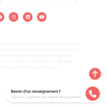
munication entre tous les acteurs du marché de
 des
loueurs de salles de formation
. Aidof met à
nformatique
,
marketing digital
,
management
,
ces afin d’optimiser la gestion des
offres de
tion
vers différentes plateformes.
an du site
Besoin d'un renseignement ?
Cliquez ici, nous allons vous rappeler dès que possible.