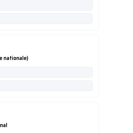
he nationale)
onal