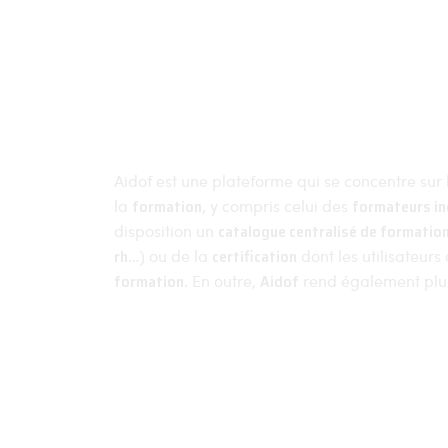
À propos
Actualités
Conditions générales
Conditions général
Contactez-nous
Aidof est une plateforme qui se concentre sur
la
formation
, y compris celui des
formateurs i
disposition un
catalogue centralisé de formatio
rh
…) ou de la
certification
dont les utilisateurs
formation
. En outre,
Aidof
rend également plus
Aidof © 