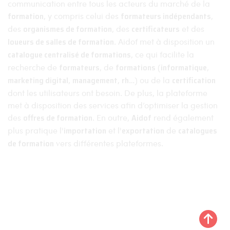
communication entre tous les acteurs du marché de la
formation
, y compris celui des
formateurs indépendants
,
des
organismes de formation
, des
certificateurs
et des
loueurs de salles de formation
. Aidof met à disposition un
catalogue centralisé de formations
, ce qui facilite la
recherche de
formateurs
, de
formations
(
informatique
,
marketing digital
,
management
,
rh
…) ou de la
certification
dont les utilisateurs ont besoin. De plus, la plateforme
met à disposition des services afin d’optimiser la gestion
des
offres de formation
. En outre,
Aidof
rend également
plus pratique l'
importation
et l'
exportation
de
catalogues
de formation
vers différentes plateformes.
Aidof © 2023
Mentions légales
Politique de confidentialité
Plan du site