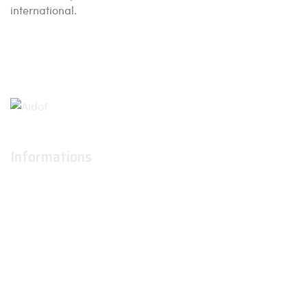
international.
Informations
À propos
Actualités
Conditions générales d'utilisation
Conditions générales de ventes
Contactez-nous