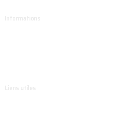
Informations
À propos
Actualités
Conditions générales d'utilisation
Conditions générales de ventes
Contactez-nous
Liens utiles
Formations
Organismes de formations
Organismes certificateurs
Formateurs