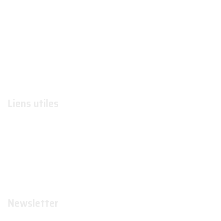
À propos
Actualités
Conditions générales d'utilisation
Conditions générales de ventes
Contactez-nous
Liens utiles
Formations
Organismes de formations
Organismes certificateurs
Formateurs
Newsletter