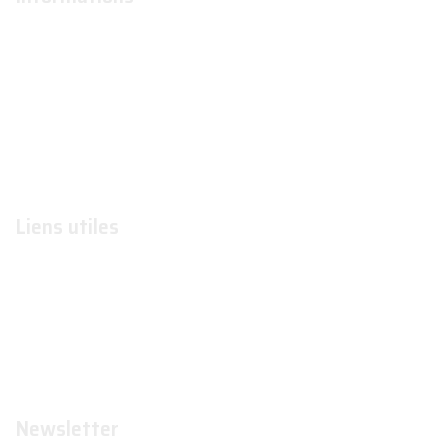
À propos
Actualités
Conditions générales d'utilisation
Conditions générales de ventes
Contactez-nous
Liens utiles
Formations
Organismes de formations
Organismes certificateurs
Formateurs
Newsletter