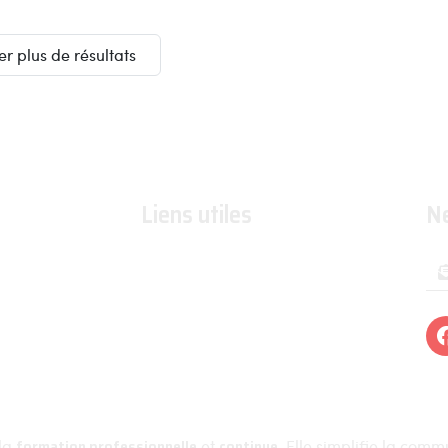
er plus de résultats
Liens utiles
N
Formations
Organismes de formations
 d'utilisation
Organismes certificateurs
es de ventes
Formateurs
 la
formation professionnelle
et
continue
. Elle simplifie la com