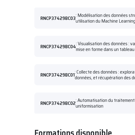
: Modélisation des données stru
RNCP37429BC03
utilisation du Machine Learning
: Visualisation des données : v
RNCP37429BC04
mise en forme dans un tableau
: Collecte des données : explor
RNCP37429BC01
données, et récupération des 
: Automatisation du traitement
RNCP37429BC02
uniformisation
Formations disponible