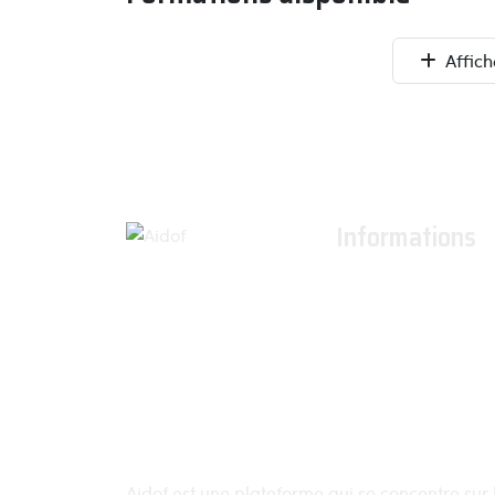
Affich
Informations
À propos
Actualités
Conditions générales
Conditions général
Contactez-nous
Aidof est une plateforme qui se concentre sur