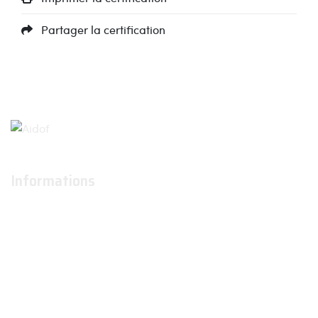
Partager la certification
Informations
À propos
Actualités
Conditions générales d'utilisation
Conditions générales de ventes
Contactez-nous