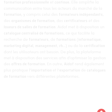
formation professionnelle
et
continue
. Elle simplifie la
communication entre tous les acteurs du marché de la
formation
, y compris celui des
formateurs indépendants
,
des
organismes de formation
, des
certificateurs
et des
loueurs de salles de formation
. Aidof met à disposition un
catalogue centralisé de formations
, ce qui facilite la
recherche de
formateurs
, de
formations
(
informatique
,
marketing digital
,
management
,
rh
…) ou de la
certification
dont les utilisateurs ont besoin. De plus, la plateforme
met à disposition des services afin d’optimiser la gestion
des
offres de formation
. En outre,
Aidof
rend également
plus pratique l'
importation
et l'
exportation
de
catalogues
de formation
vers différentes plateformes.
Aidof © 2023
Mentions légales
Politique de confidentialité