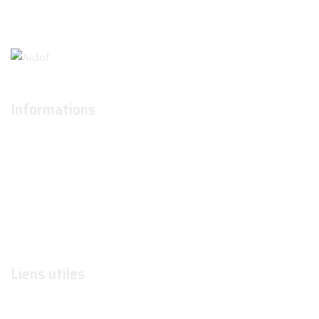
Informations
À propos
Actualités
Conditions générales d'utilisation
Conditions générales de ventes
Contactez-nous
Liens utiles
Formations