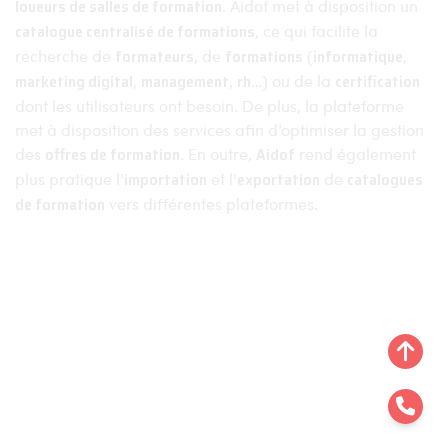
loueurs de salles de formation
. Aidof met à disposition un
catalogue centralisé de formations
, ce qui facilite la
recherche de
formateurs
, de
formations
(
informatique
,
marketing digital
,
management
,
rh
…) ou de la
certification
dont les utilisateurs ont besoin. De plus, la plateforme
met à disposition des services afin d’optimiser la gestion
des
offres de formation
. En outre,
Aidof
rend également
plus pratique l'
importation
et l'
exportation
de
catalogues
de formation
vers différentes plateformes.
Aidof © 2023
Mentions légales
Politique de confidentialité
Plan du site
Linra Digital - Créateur de solutions numériques en Alsace.