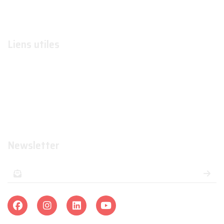
Contactez-nous
Liens utiles
Formations
Organismes de formations
Organismes certificateurs
Formateurs
Newsletter