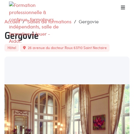
Accueil
Salles de formations
Gergovie
Gergovie
Hôtel
26 avenue du docteur Roux 63710 Saint Nectaire