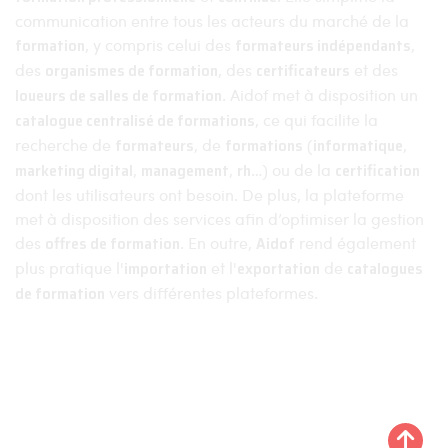
communication entre tous les acteurs du marché de la
formation
, y compris celui des
formateurs indépendants
,
des
organismes de formation
, des
certificateurs
et des
loueurs de salles de formation
. Aidof met à disposition un
catalogue centralisé de formations
, ce qui facilite la
recherche de
formateurs
, de
formations
(
informatique
,
marketing digital
,
management
,
rh
…) ou de la
certification
dont les utilisateurs ont besoin. De plus, la plateforme
met à disposition des services afin d’optimiser la gestion
des
offres de formation
. En outre,
Aidof
rend également
plus pratique l'
importation
et l'
exportation
de
catalogues
de formation
vers différentes plateformes.
Aidof © 2023
Mentions légales
Politique de confidentialité
Plan du site