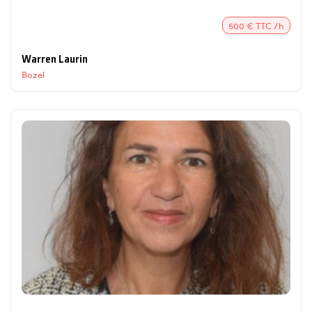
500 € TTC /h
Warren Laurin
Bozel