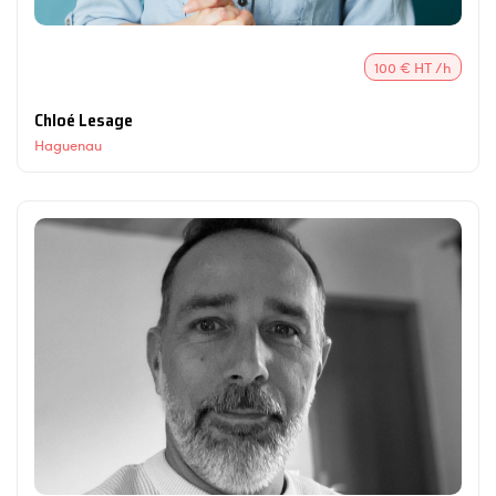
100 € HT /h
Chloé Lesage
Haguenau