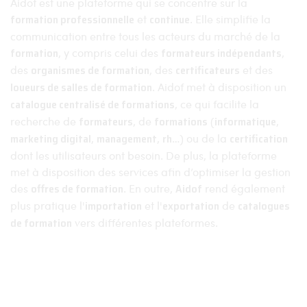
Aidof est une plateforme qui se concentre sur la
formation professionnelle
et
continue
. Elle simplifie la
communication entre tous les acteurs du marché de la
formation
, y compris celui des
formateurs indépendants
,
des
organismes de formation
, des
certificateurs
et des
loueurs de salles de formation
. Aidof met à disposition un
catalogue centralisé de formations
, ce qui facilite la
recherche de
formateurs
, de
formations
(
informatique
,
marketing digital
,
management
,
rh
…) ou de la
certification
dont les utilisateurs ont besoin. De plus, la plateforme
met à disposition des services afin d’optimiser la gestion
des
offres de formation
. En outre,
Aidof
rend également
plus pratique l'
importation
et l'
exportation
de
catalogues
de formation
vers différentes plateformes.
Aidof © 2023
Mentions légales