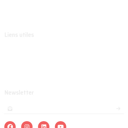
Conditions générales de ventes
Contactez-nous
Liens utiles
Formations
Organismes de formations
Organismes certificateurs
Formateurs
Newsletter