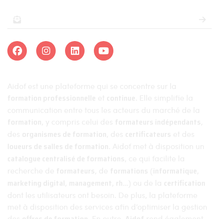
Aidof est une plateforme qui se concentre sur la
formation professionnelle
et
continue
. Elle simplifie la
communication entre tous les acteurs du marché de la
formation
, y compris celui des
formateurs indépendants
,
des
organismes de formation
, des
certificateurs
et des
loueurs de salles de formation
. Aidof met à disposition un
catalogue centralisé de formations
, ce qui facilite la
recherche de
formateurs
, de
formations
(
informatique
,
marketing digital
,
management
,
rh
…) ou de la
certification
dont les utilisateurs ont besoin. De plus, la plateforme
met à disposition des services afin d’optimiser la gestion
des
offres de formation
. En outre,
Aidof
rend également