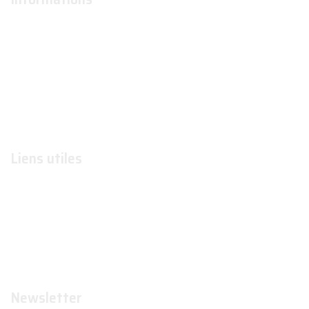
À propos
Actualités
Conditions générales d'utilisation
Conditions générales de ventes
Contactez-nous
Liens utiles
Formations
Organismes de formations
Organismes certificateurs
Formateurs
Newsletter